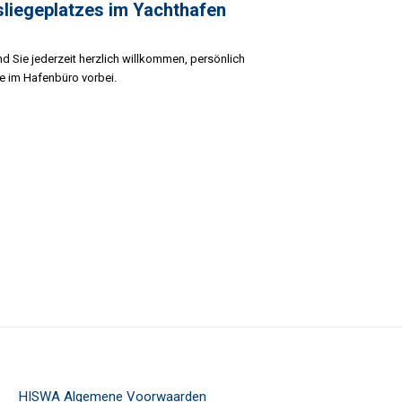
sliegeplatzes im Yachthafen
nd Sie jederzeit herzlich willkommen, persönlich
e im Hafenbüro vorbei.
302
HISWA Algemene Voorwaarden